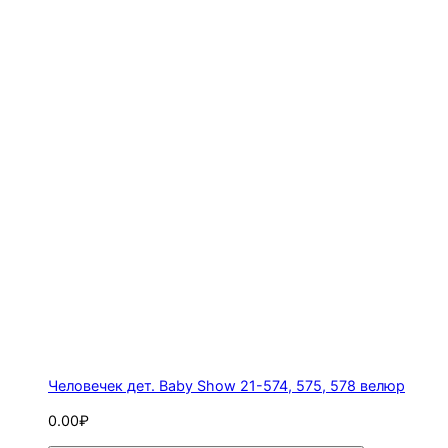
Человечек дет. Baby Show 21-574, 575, 578 велюр
0.00₽