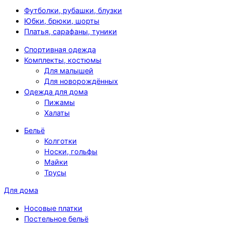
Футболки, рубашки, блузки
Юбки, брюки, шорты
Платья, сарафаны, туники
Спортивная одежда
Комплекты, костюмы
Для малышей
Для новорождённых
Одежда для дома
Пижамы
Халаты
Бельё
Колготки
Носки, гольфы
Майки
Трусы
Для дома
Носовые платки
Постельное бельё