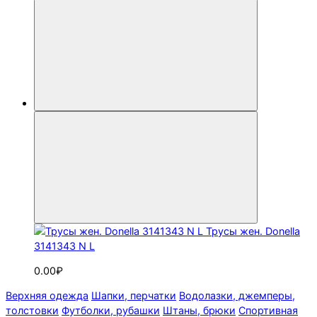
Трусы жен. Donella
3141343 N L
0.00₽
Верхняя одежда
Шапки, перчатки
Водолазки, джемперы,
толстовки
Футболки, рубашки
Штаны, брюки
Спортивная