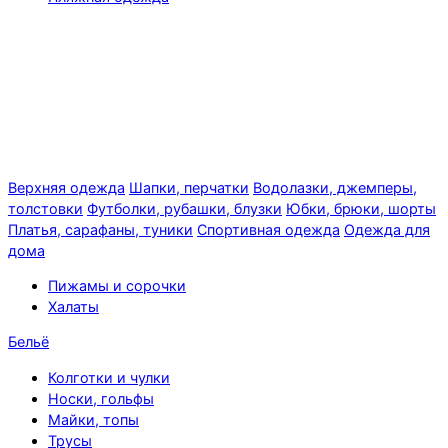
Верхняя одежда
Шапки, перчатки
Водолазки, джемперы,
толстовки
Футболки, рубашки, блузки
Юбки, брюки, шорты
Платья, сарафаны, туники
Спортивная одежда
Одежда для
дома
Пижамы и сорочки
Халаты
Бельё
Колготки и чулки
Носки, гольфы
Майки, топы
Трусы