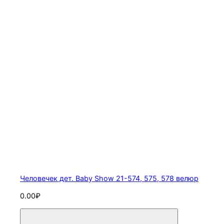
Человечек дет. Baby Show 21-574, 575, 578 велюр
0.00₽