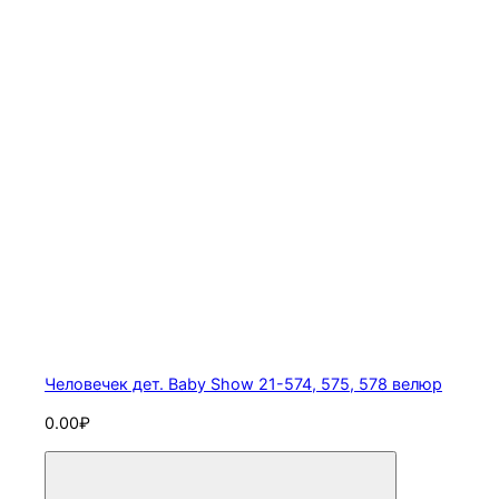
Человечек дет. Baby Show 21-574, 575, 578 велюр
0.00₽