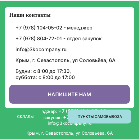
Наши контакты
Подписка на уведомления
+7 (978) 104-05-02 - менеджер
И будьте в курсе графика доставок, скидок,
акций и спецпредложений
+7 (978) 804-72-01 - отдел закупок
info@3kocompany.ru
Крым, г. Севастополь, ул Соловьёва, 6А
Будни: с 8:00 до 17:30,
суббота: с 8:00 до 17:00
ИНФОРМАЦИЯ
СОТРУДНИЧЕСТВО
НАПИШИТЕ НАМ
+7 (978) 104-05-02
Менеджер:
СКЛАДЫ
+7 (978) 804-72-01
ПУНКТЫ САМОВЫВОЗА
Отдел закупок:
info@3kocompany.ru
Крым, г. Севастополь, ул Соловьёва, 6А