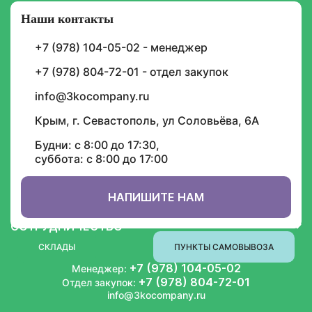
Наши контакты
+7 (978) 104-05-02 - менеджер
Подписка на уведомления
+7 (978) 804-72-01 - отдел закупок
И будьте в курсе графика доставок, скидок,
акций и спецпредложений
info@3kocompany.ru
Крым, г. Севастополь, ул Соловьёва, 6А
Будни: с 8:00 до 17:30,
суббота: с 8:00 до 17:00
НАПИШИТЕ НАМ
ИНФОРМАЦИЯ
СОТРУДНИЧЕСТВО
СКЛАДЫ
ПУНКТЫ САМОВЫВОЗА
+7 (978) 104-05-02
Менеджер:
+7 (978) 804-72-01
Отдел закупок:
info@3kocompany.ru