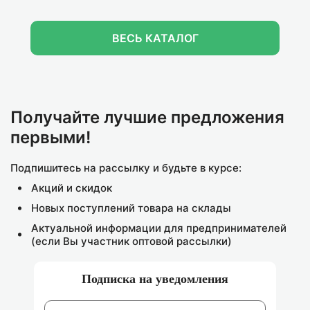
ВЕСЬ КАТАЛОГ
АКЦИЯ
К
К
Т
Х
Код товара: 161292
Код товара: 139649
Трусы жен. YiQirgMei 8081 (Free)
Полотенце кухонное из микрофибры 7-я 7504171
0.00₽
Розничная
306.00₽
Оптовая
0.00₽
164.00₽
Получайте лучшие предложения
первыми!
Подпишитесь на рассылку и будьте в курсе:
В КОРЗИНУ
В КОРЗИНУ
Акций и скидок
Новых поступлений товара на склады
Актуальной информации для предпринимателей
(если Вы участник оптовой рассылки)
Подписка на уведомления