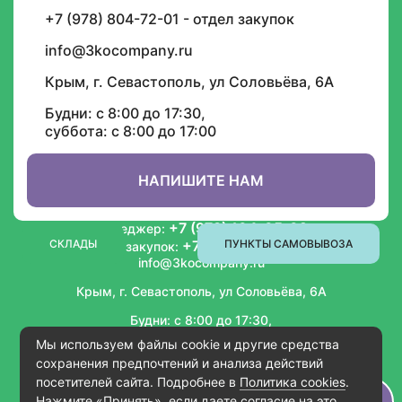
акций и спецпредложений
+7 (978) 804-72-01 - отдел закупок
info@3kocompany.ru
Крым, г. Севастополь, ул Соловьёва, 6А
Будни: с 8:00 до 17:30,
суббота: с 8:00 до 17:00
ИНФОРМАЦИЯ
СОТРУДНИЧЕСТВО
НАПИШИТЕ НАМ
+7 (978) 104-05-02
Менеджер:
СКЛАДЫ
+7 (978) 804-72-01
ПУНКТЫ САМОВЫВОЗА
Отдел закупок:
info@3kocompany.ru
Крым, г. Севастополь, ул Соловьёва, 6А
Будни: с 8:00 до 17:30,
суббота: с 8:00 до 17:00
Мы используем файлы cookie и другие средства
сохранения предпочтений и анализа действий
посетителей сайта. Подробнее в
Политика cookies
.
Simferopol © Copyright 2026
Нажмите «Принять», если даете согласие на это.