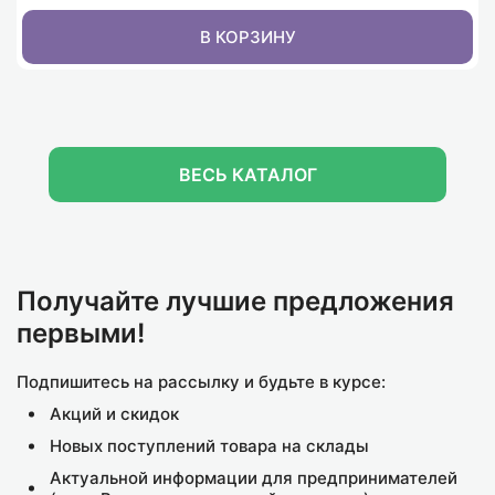
В КОРЗИНУ
ВЕСЬ КАТАЛОГ
АКЦИЯ
К
Х
Код товара: 161292
Код товара: 139649
К
Трусы жен. YiQirgMei 8081 (Free)
Полотенце кухонное из микрофибры 7-я 7504171
Т
0.00₽
Розничная
306.00₽
Оптовая
0.00₽
164.00₽
Получайте лучшие предложения
первыми!
Подпишитесь на рассылку и будьте в курсе:
В КОРЗИНУ
В КОРЗИНУ
Акций и скидок
Новых поступлений товара на склады
Актуальной информации для предпринимателей