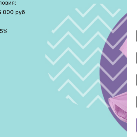
ловия:
5 000 руб
55%