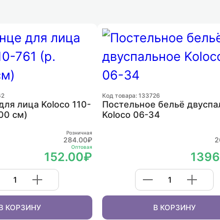
62
Код товара: 133726
ля лица Koloco 110-
Постельное бельё двуспа
100 см)
Koloco 06-34
Розничная
284.00₽
2
Оптовая
152.00₽
1396
В КОРЗИНУ
В КОРЗИНУ