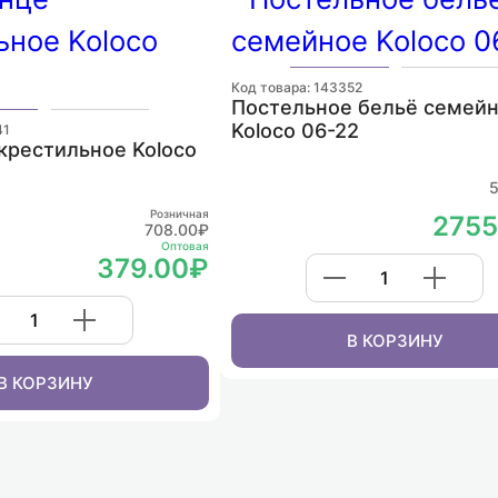
Код товара: 143352
Постельное бельё семей
Koloco 06-22
41
крестильное Koloco
5
Розничная
2755
708.00₽
Оптовая
379.00₽
В КОРЗИНУ
В КОРЗИНУ