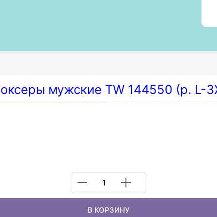
упок
вьёва, 6А
В КОРЗИНУ