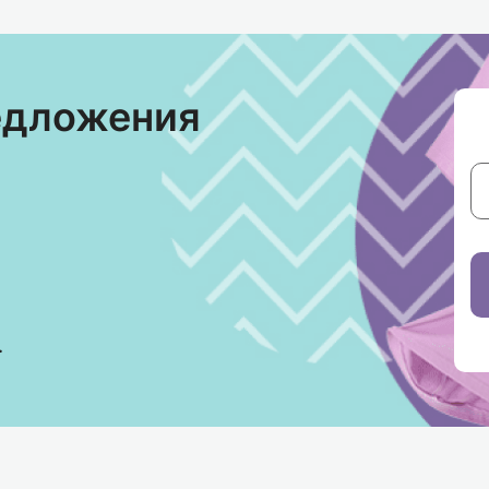
едложения
.