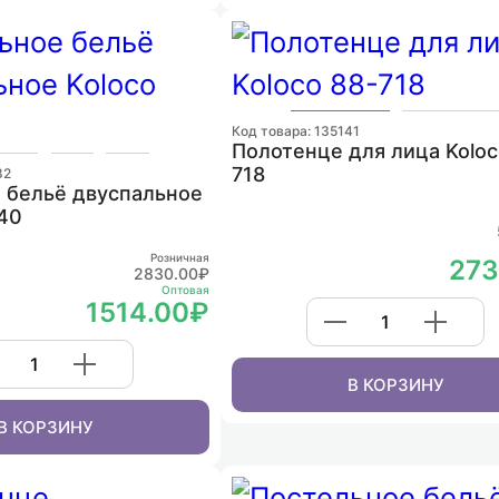
Код товара: 135141
Полотенце для лица Koloc
718
82
 бельё двуспальное
240
Розничная
273
2830.00₽
Оптовая
1514.00₽
В КОРЗИНУ
В КОРЗИНУ