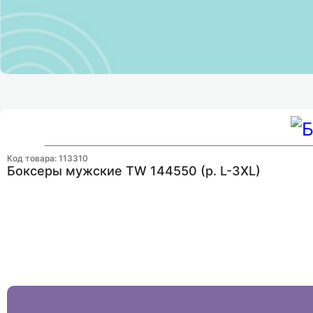
Наши контакты
Код товара: 113310
Боксеры мужские TW 144550 (р. L-3XL)
+7 (978) 104-05-02 - менеджер
+7 (978) 804-72-01 - отдел зак
info@3kocompany.ru
Крым, г. Севастополь, ул Соло
Будни: с 8:00 до 17:30,
суббота: с 8:00 до 17:00