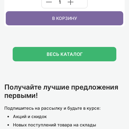
В КОРЗИНУ
ВЕСЬ КАТАЛОГ
АКЦИЯ
К
Х
Код товара: 161292
Код товара: 139649
К
Трусы жен. YiQirgMei 8081 (Free)
Полотенце кухонное из микрофибры 7-я 7504171
Т
0.00₽
Розничная
306.00₽
Оптовая
0.00₽
164.00₽
Получайте лучшие предложения
первыми!
Подпишитесь на рассылку и будьте в курсе:
В КОРЗИНУ
В КОРЗИНУ
Акций и скидок
Новых поступлений товара на склады