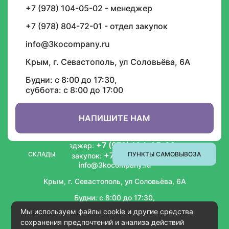
+7 (978) 104-05-02 - менеджер
И будьте в курсе графика доставок, скидок,
акций и спецпредложений
+7 (978) 804-72-01 - отдел закупок
info@3kocompany.ru
Крым, г. Севастополь, ул Соловьёва, 6А
Будни: с 8:00 до 17:30,
суббота: с 8:00 до 17:00
ИНФОРМАЦИЯ
СОТРУДНИЧЕСТВО
НАПИШИТЕ НАМ
+7 (978) 104-05-02
Менеджер:
СКЛАДЫ
+7 (978) 804-72-01
ПУНКТЫ САМОВЫВОЗА
Отдел закупок:
info@3kocompany.ru
Крым, г. Севастополь, ул Соловьёва, 6А
Будни: с 8:00 до 17:30,
суббота: с 8:00 до 17:00
Мы используем файлы cookie и другие средства
сохранения предпочтений и анализа действий