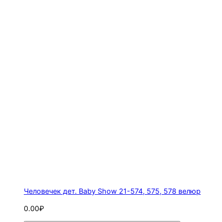
Человечек дет. Baby Show 21-574, 575, 578 велюр
0.00₽