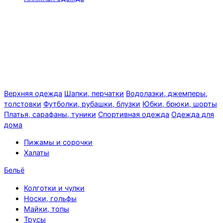
Верхняя одежда
Шапки, перчатки
Водолазки, джемперы,
толстовки
Футболки, рубашки, блузки
Юбки, брюки, шорты
Платья, сарафаны, туники
Спортивная одежда
Одежда для
дома
Пижамы и сорочки
Халаты
Бельё
Колготки и чулки
Носки, гольфы
Майки, топы
Трусы