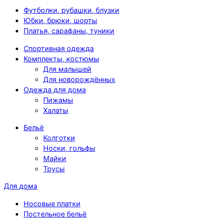
Футболки, рубашки, блузки
Юбки, брюки, шорты
Платья, сарафаны, туники
Спортивная одежда
Комплекты, костюмы
Для малышей
Для новорождённых
Одежда для дома
Пижамы
Халаты
Бельё
Колготки
Носки, гольфы
Майки
Трусы
Для дома
Носовые платки
Постельное бельё