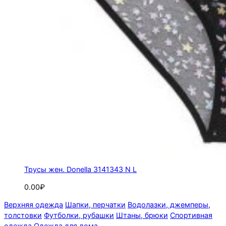
Трусы жен. Donella 3141343 N L
0.00₽
Верхняя одежда
Шапки, перчатки
Водолазки, джемперы,
толстовки
Футболки, рубашки
Штаны, брюки
Спортивная
одежда
Одежда для дома