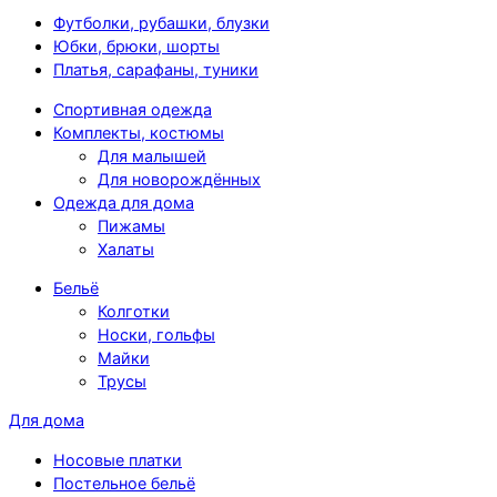
Футболки, рубашки, блузки
Юбки, брюки, шорты
Платья, сарафаны, туники
Спортивная одежда
Комплекты, костюмы
Для малышей
Для новорождённых
Одежда для дома
Пижамы
Халаты
Бельё
Колготки
Носки, гольфы
Майки
Трусы
Для дома
Носовые платки
Постельное бельё