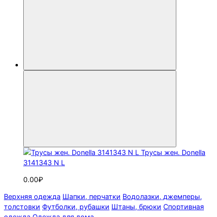
Трусы жен. Donella
3141343 N L
0.00₽
Верхняя одежда
Шапки, перчатки
Водолазки, джемперы,
толстовки
Футболки, рубашки
Штаны, брюки
Спортивная
одежда
Одежда для дома