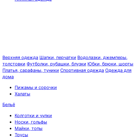
Верхняя одежда
Шапки, перчатки
Водолазки, джемперы,
толстовки
Футболки, рубашки, блузки
Юбки, брюки, шорты
Платья, сарафаны, туники
Спортивная одежда
Одежда для
дома
Пижамы и сорочки
Халаты
Бельё
Колготки и чулки
Носки, гольфы
Майки, топы
Трусы