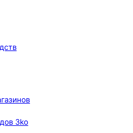
дств
агазинов