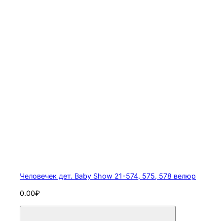
Человечек дет. Baby Show 21-574, 575, 578 велюр
0.00₽