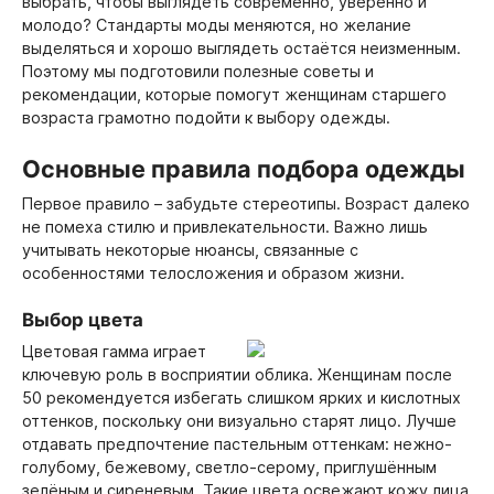
выбрать, чтобы выглядеть современно, уверенно и
молодо? Стандарты моды меняются, но желание
выделяться и хорошо выглядеть остаётся неизменным.
Поэтому мы подготовили полезные советы и
рекомендации, которые помогут женщинам старшего
возраста грамотно подойти к выбору одежды.
Основные правила подбора одежды
Первое правило – забудьте стереотипы. Возраст далеко
не помеха стилю и привлекательности. Важно лишь
учитывать некоторые нюансы, связанные с
особенностями телосложения и образом жизни.
Выбор цвета
Цветовая гамма играет
ключевую роль в восприятии облика. Женщинам после
50 рекомендуется избегать слишком ярких и кислотных
оттенков, поскольку они визуально старят лицо. Лучше
отдавать предпочтение пастельным оттенкам: нежно-
голубому, бежевому, светло-серому, приглушённым
зелёным и сиреневым. Такие цвета освежают кожу лица