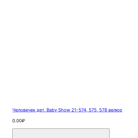
Человечек дет. Baby Show 21-574, 575, 578 велюр
0.00₽