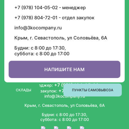
Подписка на уведомления
+7 (978) 104-05-02 - менеджер
И будьте в курсе графика доставок, скидок,
акций и спецпредложений
+7 (978) 804-72-01 - отдел закупок
info@3kocompany.ru
Крым, г. Севастополь, ул Соловьёва, 6А
Будни: с 8:00 до 17:30,
суббота: с 8:00 до 17:00
ИНФОРМАЦИЯ
СОТРУДНИЧЕСТВО
НАПИШИТЕ НАМ
+7 (978) 104-05-02
Менеджер:
СКЛАДЫ
+7 (978) 804-72-01
ПУНКТЫ САМОВЫВОЗА
Отдел закупок:
info@3kocompany.ru
Крым, г. Севастополь, ул Соловьёва, 6А
Будни: с 8:00 до 17:30,
суббота: с 8:00 до 17:00