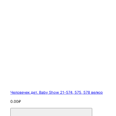
Человечек дет. Baby Show 21-574, 575, 578 велюр
0.00₽