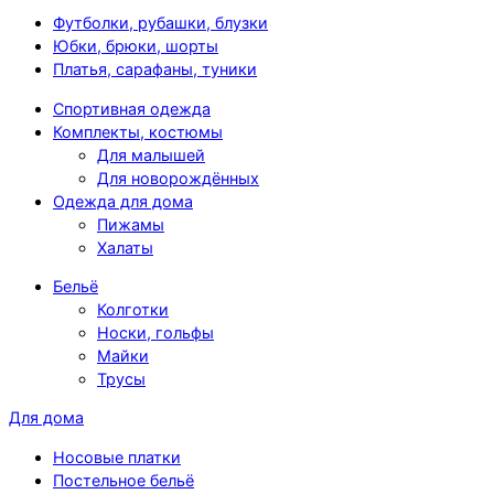
Футболки, рубашки, блузки
Юбки, брюки, шорты
Платья, сарафаны, туники
Спортивная одежда
Комплекты, костюмы
Для малышей
Для новорождённых
Одежда для дома
Пижамы
Халаты
Бельё
Колготки
Носки, гольфы
Майки
Трусы
Для дома
Носовые платки
Постельное бельё