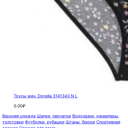
Трусы жен. Donella 3141343 N L
0.00₽
Верхняя одежда
Шапки, перчатки
Водолазки, джемперы,
толстовки
Футболки, рубашки
Штаны, брюки
Спортивная
одежда
Одежда для дома