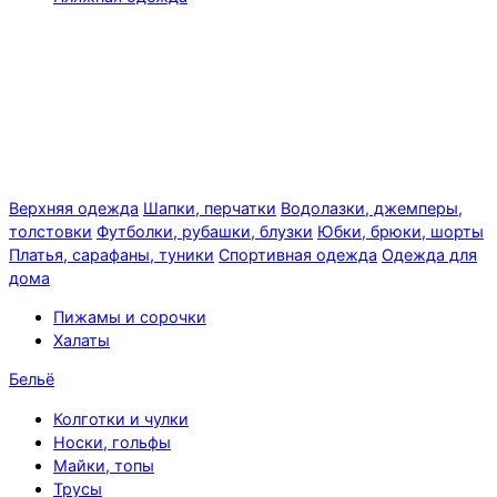
Верхняя одежда
Шапки, перчатки
Водолазки, джемперы,
толстовки
Футболки, рубашки, блузки
Юбки, брюки, шорты
Платья, сарафаны, туники
Спортивная одежда
Одежда для
дома
Пижамы и сорочки
Халаты
Бельё
Колготки и чулки
Носки, гольфы
Майки, топы
Трусы