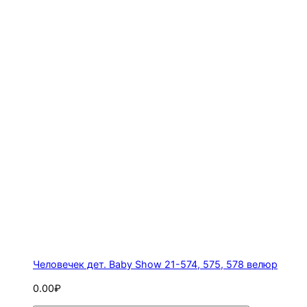
Человечек дет. Baby Show 21-574, 575, 578 велюр
0.00₽